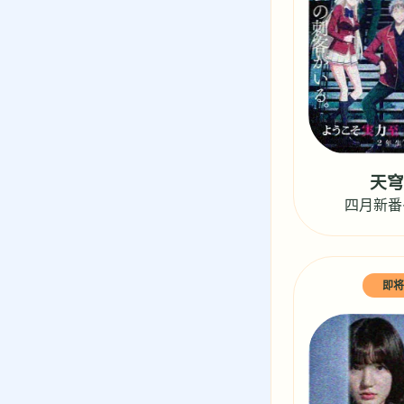
天
四月新番
即