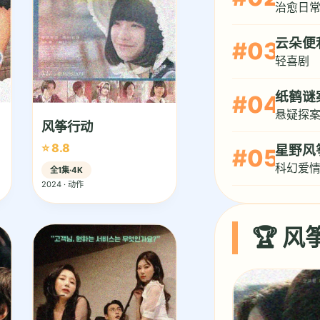
治愈日
云朵便
#03
轻喜剧
纸鹤谜
#04
悬疑探
风筝行动
⭐ 8.8
星野风
#05
科幻爱
全1集·4K
2024 · 动作
🏆 风