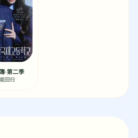
簿·第二季
高能回归