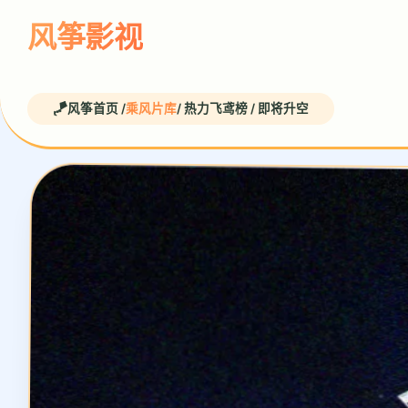
风筝影视
风筝首页 /
乘风片库
/ 热力飞鸢榜 / 即将升空