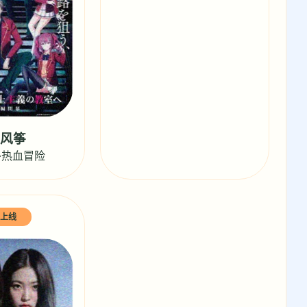
穹风筝
·热血冒险
将上线