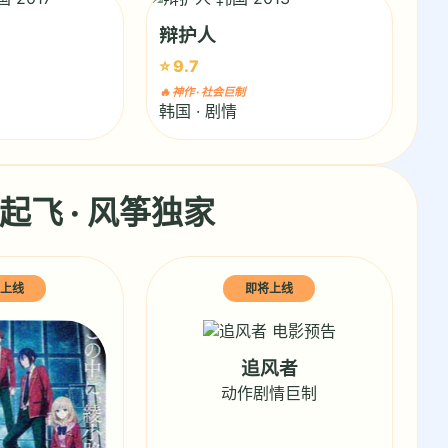
辩护人
⭐ 9.7
🔥 神作 · 社会巨制
韩国 · 剧情
将起飞 · 风筝独家
将上线
即将上线
追风者
动作剧情巨制