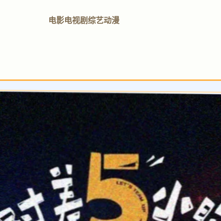
电影
电视剧
综艺
动漫