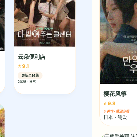
云朵便利店
⭐ 9.1
更新至14集
2025 · 日常
樱花风筝
⭐ 9.8
✨ 神作 · 催泪必看
日本 · 纯爱